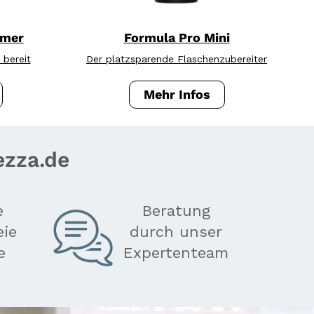
rmer
Formula Pro Mini
 bereit
Der platzsparende Flaschenzubereiter
er Warmer: Wasserwärmer für Babynahrung & Flä
Formula Pro Mini: kompakt
Mehr Infos
ezza.de
e
Beratung
eie
durch unser
e
Expertenteam