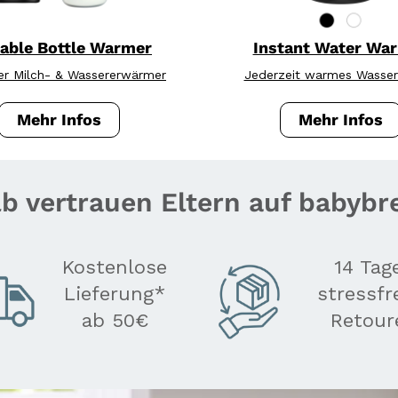
able Bottle Warmer
Instant Water Wa
er Milch- & Wassererwärmer
Jederzeit warmes Wasser
scher Flaschenzubereiter
Superfast Portable Bottle Warmer
Instant Wat
Mehr Infos
Mehr Infos
b vertrauen Eltern auf babybr
Kostenlose
14 Tag
Lieferung*
stressfr
ab 50€
Retour