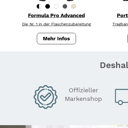
Formula Pro Advanced
Port
Die Nr. 1 in der Flaschenzubereitung
Tragbar
Formula Pro Advanced: automati
Mehr Infos
Deshal
Offizieller
Markenshop