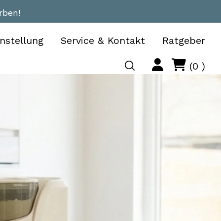
rben!
nstellung
Service & Kontakt
Ratgeber
Account
Cart
Item
(
0
)